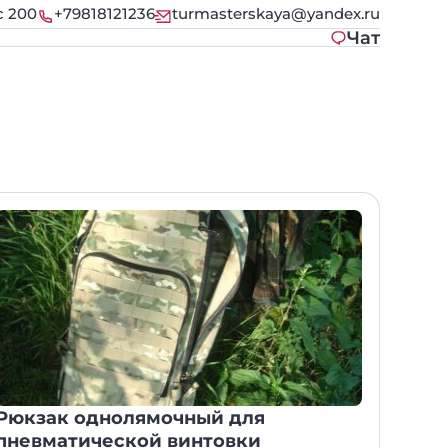
с 200
+79818121236
turmasterskaya@yandex.ru
Чат
Рюкзак однолямочный для
пневматической винтовки