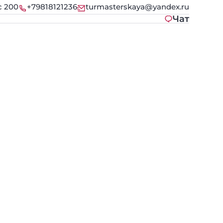
с 200
+79818121236
turmasterskaya@yandex.ru
Чат