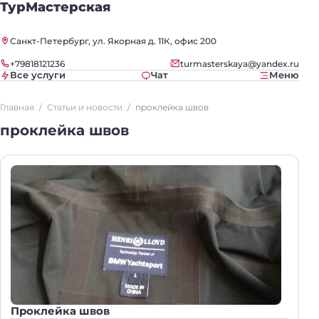
ТурМастерская
Санкт-Петербург, ул. Якорная д. 11К, офис 200
+79818121236
turmasterskaya@yandex.ru
Все услуги
Чат
Меню
Главная
Статьи и новости
проклейка швов
проклейка швов
Проклейка швов