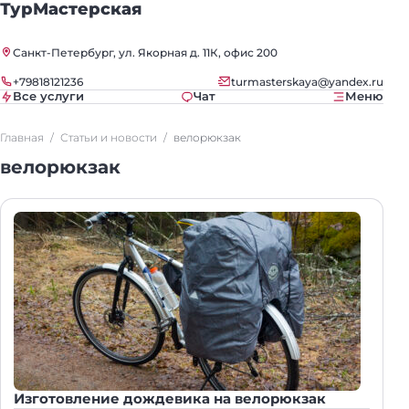
ТурМастерская
Санкт-Петербург, ул. Якорная д. 11К, офис 200
+79818121236
turmasterskaya@yandex.ru
Все услуги
Чат
Меню
Главная
Статьи и новости
велорюкзак
велорюкзак
Изготовление дождевика на велорюкзак