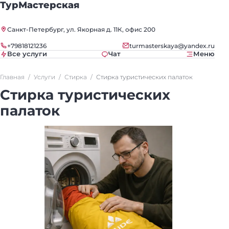
ТурМастерская
Санкт-Петербург, ул. Якорная д. 11К, офис 200
+79818121236
turmasterskaya@yandex.ru
Все услуги
Чат
Меню
Главная
Услуги
Стирка
Стирка туристических палаток
Стирка туристических
палаток