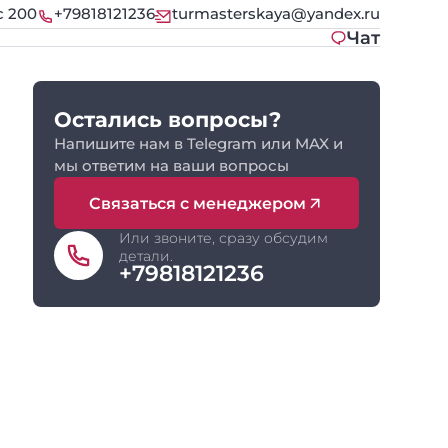
с 200
+79818121236
turmasterskaya@yandex.ru
Чат
Остались вопросы?
Напишите нам в Telegram или MAX и
мы ответим на ваши вопросы
Связаться с менеджером
Или звоните, сразу обсудим
детали.
+79818121236