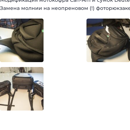
Модификация мотокофра Can-Am и сумок Deuter
Замена молнии на неопреновом (!) фоторюкзаке