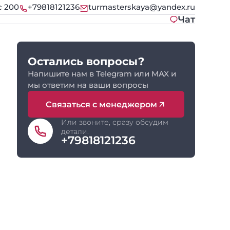
с 200
+79818121236
turmasterskaya@yandex.ru
Чат
Остались вопросы?
Напишите нам в Telegram или MAX и
мы ответим на ваши вопросы
Связаться с менеджером
Или звоните, сразу обсудим
детали.
+79818121236