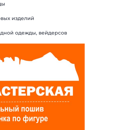
ды
ховых изделий
одной одежды, вейдерсов