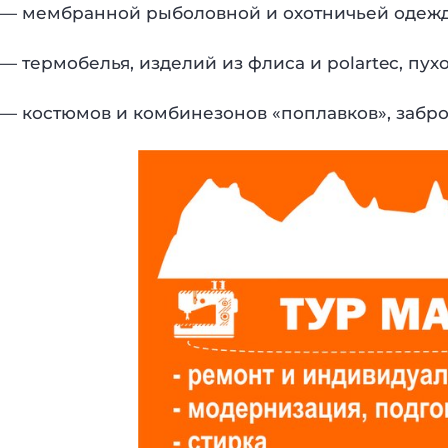
— мембранной рыболовной и охотничьей одеж
— термобелья, изделий из флиса и polartec, пу
— костюмов и комбинезонов «поплавков», забр