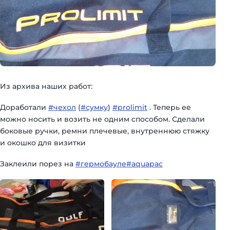
Из архива наших работ:
Доработали
#чехол
(
#сумку
)
#prolimit
. Теперь ее
можно носить и возить не одним способом. Сделали
боковые ручки, ремни плечевые, внутреннюю стяжку
и окошко для визитки
Заклеили порез на
#гермобауле
#aquapac