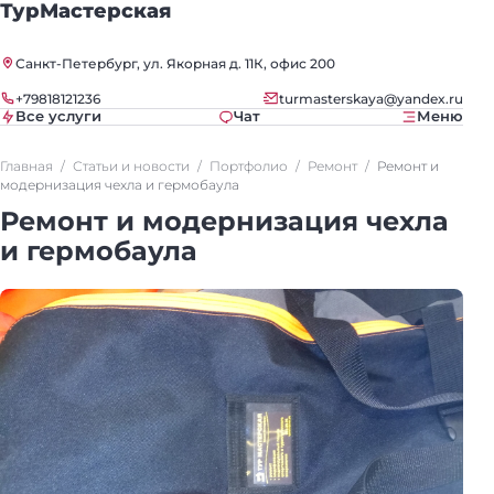
ТурМастерская
Санкт-Петербург, ул. Якорная д. 11К, офис 200
+79818121236
turmasterskaya@yandex.ru
Все услуги
Чат
Меню
Главная
Статьи и новости
Портфолио
Ремонт
Ремонт и
модернизация чехла и гермобаула
Ремонт и модернизация чехла
и гермобаула