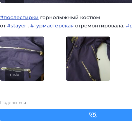
#послестирки
горнолыжный костюм
от
#stayer
.
#турмастерская
отремонтировала.
#
mde
Поделиться