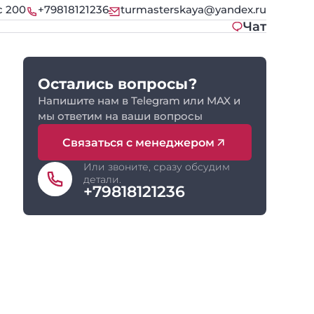
с 200
+79818121236
turmasterskaya@yandex.ru
Чат
Остались вопросы?
Напишите нам в Telegram или MAX и
мы ответим на ваши вопросы
Связаться с менеджером
Или звоните, сразу обсудим
детали.
+79818121236