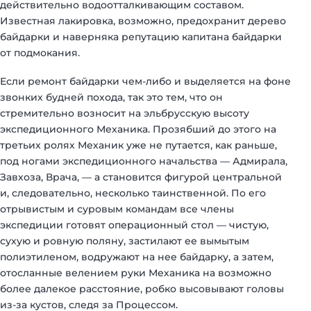
действительно водоотталкивающим составом.
Известная лакировка, возможно, предохранит дерево
байдарки и наверняка репутацию капитана байдарки
от подмокания.
Если ремонт байдарки чем-либо и выделяется на фоне
звонких будней похода, так это тем, что он
стремительно возносит на эльбрусскую высоту
экспедиционного Механика. Прозябший до этого на
третьих ролях Механик уже не путается, как раньше,
под ногами экспедиционного начальства — Адмирала,
Завхоза, Врача, — а становится фигурой центральной
и, следовательно, несколько таинственной. По его
отрывистым и суровым командам все члены
экспедиции готовят операционный стол — чистую,
сухую и ровную поляну, застилают ее вымытым
полиэтиленом, водружают на нее байдарку, а затем,
отосланные велением руки Механика на возможно
более далекое расстояние, робко высовывают головы
из-за кустов, следя за Процессом.