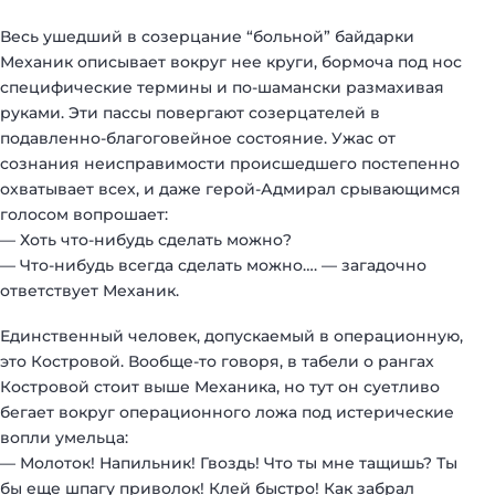
Весь ушедший в созерцание “больной” байдарки
Механик описывает вокруг нее круги, бормоча под нос
специфические термины и по-шамански размахивая
руками. Эти пассы повергают созерцателей в
подавленно-благоговейное состояние. Ужас от
сознания неисправимости происшедшего постепенно
охватывает всех, и даже герой-Адмирал срывающимся
голосом вопрошает:
— Хоть что-нибудь сделать можно?
— Что-нибудь всегда сделать можно…. — загадочно
ответствует Механик.
Единственный человек, допускаемый в операционную,
это Костровой. Вообще-то говоря, в табели о рангах
Костровой стоит выше Механика, но тут он суетливо
бегает вокруг операционного ложа под истерические
вопли умельца:
— Молоток! Напильник! Гвоздь! Что ты мне тащишь? Ты
бы еще шпагу приволок! Клей быстро! Как забрал