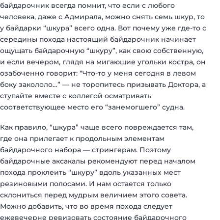
байдарочник всегда помнит, что если с любого
человека, даже с Адмирала, можно снять семь шкур, то
у байдарки “шкура” всего одна. Вот почему уже где-то с
середины похода настоящий байдарочник начинает
ощущать байдарочную “шкуру”, как свою собственную,
и если вечером, глядя на мигающие угольки костра, он
озабоченно говорит: “Что-то у меня сегодня в левом
боку закололо…” — не торопитесь призывать Доктора, а
ступайте вместе с коллегой осматривать
соответствующее место его “занемогшего” судна.
Как правило, “шкура” чаще всего повреждается там,
где она прилегает к продольным элементам
байдарочного набора — стрингерам. Поэтому
байдарочные аксакалы рекомендуют перед началом
похода проклеить “шкуру” вдоль указанных мест
резиновыми полосами. И нам остается только
склониться перед мудрым величием этого совета.
Можно добавить, что во время похода следует
ежевечерне ревизовать состояние байдарочного