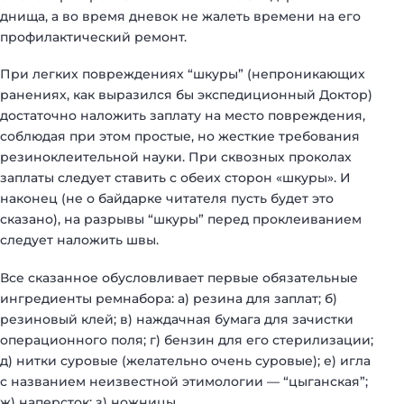
днища, а во время дневок не жалеть времени на его
профилактический ремонт.
При легких повреждениях “шкуры” (непроникающих
ранениях, как выразился бы экспедиционный Доктор)
достаточно наложить заплату на место повреждения,
соблюдая при этом простые, но жесткие требования
резиноклеительной науки. При сквозных проколах
заплаты следует ставить с обеих сторон «шкуры». И
наконец (не о байдарке читателя пусть будет это
сказано), на разрывы “шкуры” перед проклеиванием
следует наложить швы.
Все сказанное обусловливает первые обязательные
ингредиенты ремнабора: а) резина для заплат; б)
резиновый клей; в) наждачная бумага для зачистки
операционного поля; г) бензин для его стерилизации;
д) нитки суровые (желательно очень суровые); е) игла
с названием неизвестной этимологии — “цыганская”;
ж) наперсток; з) ножницы.