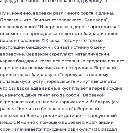
акулу; у) все иное, что не попало под рубрику “а”—“т”.
Ну и, конечно, веревки различного сорта и длины.
Полагаем, что Осип из гоголевского “Ревизора”,
воскликнувший: “И веревочка в дороге пригодится!” —
несомненно принадлежал к когорте байдарочников
первой половины XIX века. Потому что только
настоящий байдарочник знает истинную цену
веревочке. Веревкой скрепляют металлический
каркас байдарки, когда все остальные средства для его
скрепления поломались или потерялись. Веревкой
привязывают байдарку на “перекусе” к первому
попавшемуся кусту (через десять минут выясняется,
что байдарка едва видна, а куст плывет впереди судна
и, кажется, даже тянет его за собой). Веревкой
скрепляют в одно целое снаряжение и байдарку (см.
раздел “Кое-что о безопасности”). Веревкой
завязывает Завхоз родимое детище — продуктовый
мешок. Именно с помощью веревки в кратчайший
срок излечивается походный радикулит (см. раздел