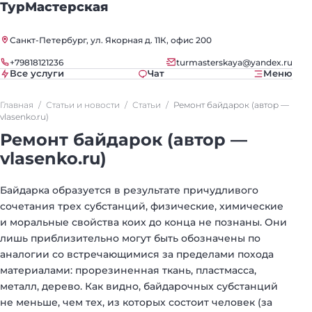
ТурМастерская
Санкт-Петербург, ул. Якорная д. 11К, офис 200
+79818121236
turmasterskaya@yandex.ru
Все услуги
Чат
Меню
Главная
Статьи и новости
Статьи
Ремонт байдарок (автор —
vlasenko.ru)
Ремонт байдарок (автор —
vlasenko.ru)
Байдарка образуется в результате причудливого
сочетания трех субстанций, физические, химические
и моральные свойства коих до конца не познаны. Они
лишь приблизительно могут быть обозначены по
аналогии со встречающимися за пределами похода
материалами: прорезиненная ткань, пластмасса,
металл, дерево. Как видно, байдарочных субстанций
не меньше, чем тех, из которых состоит человек (за