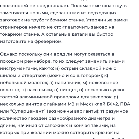
сложностей не представляет. Поломанные шпангоуты
заменяются новыми, сделанными из подходящих
заготовок на трубогибочном станке. Утерянные замки
стрингеров ничего не стоит выточить заново на
токарном станке. А остальные детали вы быстро
изготовите на фрезерном.
Однако поскольку они вряд ли могут оказаться в
походном ремнаборе, то их следует заменить иными
инструментами, как-то: и) острый складной нож с
шилом и отверткой (можно и со штопором); к)
небольшой молоток; л) напильник; м) ножевочное
полотно; н) пассатижи; о) пинцет; п) несколько кусков
толстой алюминиевой проволоки для заклепок; р)
несколько винтов с гайками МЗ и М4; с) клей БФ-2, ПВА
или “Суперцемент” (возможны варианты); т) разумное
количество гвоздей разнообразного диаметра и
длины, начиная от сапожных и кончая такими, из
которых при желании можно сотворить крючок на