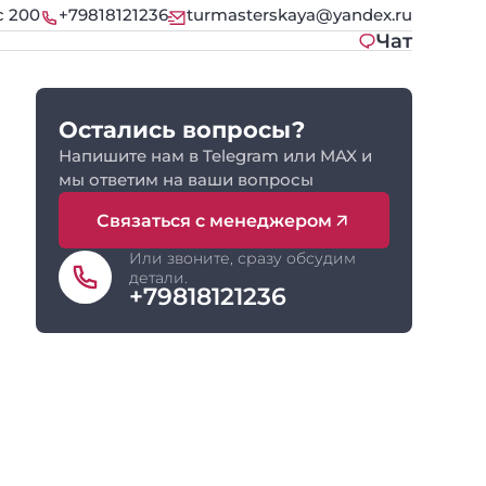
с 200
+79818121236
turmasterskaya@yandex.ru
Чат
Остались вопросы?
Напишите нам в Telegram или MAX и
мы ответим на ваши вопросы
Связаться с менеджером
Или звоните, сразу обсудим
детали.
+79818121236