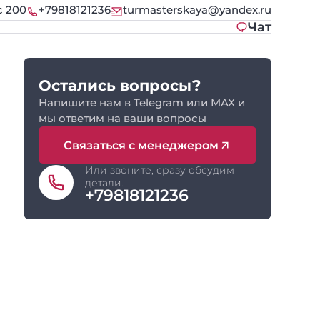
с 200
+79818121236
turmasterskaya@yandex.ru
Чат
Остались вопросы?
Напишите нам в Telegram или MAX и
мы ответим на ваши вопросы
Связаться с менеджером
Или звоните, сразу обсудим
детали.
+79818121236