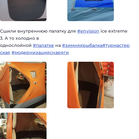
Сшили внутреннюю палатку для
#envision
ice extreme
3. А то холодно в
однослойной
#палатке
на
#зимняярыбалка
#турмастер
ская
#модернизацияснаряги