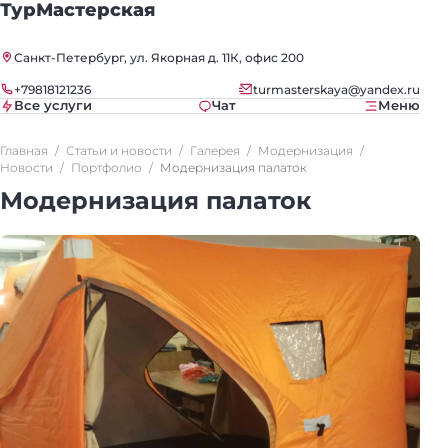
ТурМастерская
Санкт-Петербург, ул. Якорная д. 11К, офис 200
+79818121236
turmasterskaya@yandex.ru
Все услуги
Чат
Меню
Главная
Статьи и новости
Галерея
Модернизация
Новости
Портфолио
Модернизация палаток
Модернизация палаток